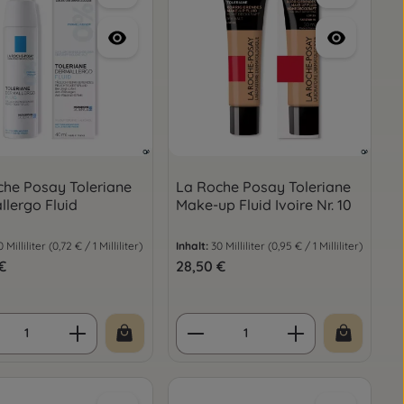
che Posay Toleriane
La Roche Posay Toleriane
lergo Fluid
Make-up Fluid Ivoire Nr. 10
0 Milliliter
(0,72 € / 1 Milliliter)
Inhalt:
30 Milliliter
(0,95 € / 1 Milliliter)
er Preis:
€
Regulärer Preis:
28,50 €
oder benutze die Schaltflächen um die
gewünschten Wert ein oder benutze die 
ukt Anzahl: Gib den gewünschten Wert e
Produkt Anzahl: Gib d