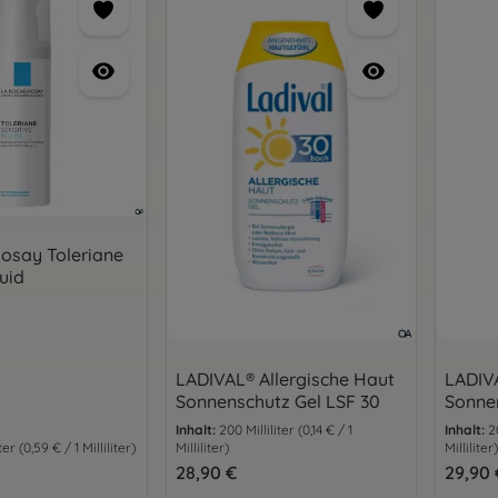
osay Toleriane
luid
LADIVAL® Allergische Haut
LADIVA
Sonnenschutz Gel LSF 30
Sonne
Inhalt:
200 Milliliter
(0,14 € / 1
Inhalt:
2
iter
(0,59 € / 1 Milliliter)
Milliliter)
Milliliter)
is:
Regulärer Preis:
28,90 €
Regulär
29,90 