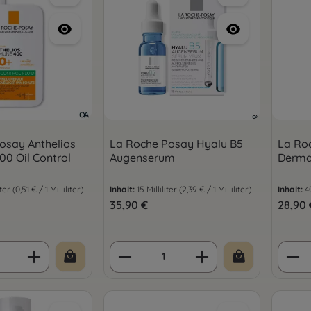
osay Anthelios
La Roche Posay Hyalu B5
La Ro
0 Oil Control
Augenserum
Dermal
iter
(0,51 € / 1 Milliliter)
Inhalt:
15 Milliliter
(2,39 € / 1 Milliliter)
Inhalt:
4
is:
Regulärer Preis:
35,90 €
Regulär
28,90 
 Anzahl: Gib den gewünschten Wert ein 
Produkt Anzahl: Gib den 
Prod