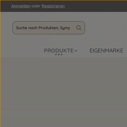
Anmelden
oder
Registrieren
m Hauptinhalt springen
Zur Suche springen
Zur Hauptnavigation springen
PRODUKTE
EIGENMARKE