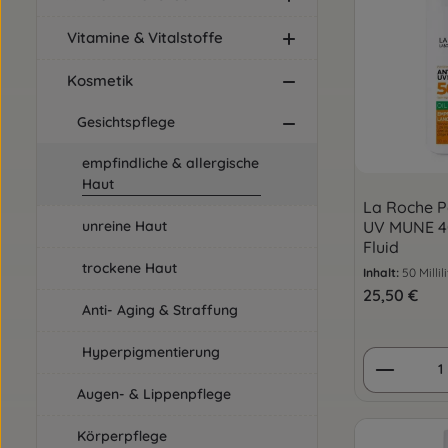
Vitamine & Vitalstoffe
Kosmetik
Gesichtspflege
empfindliche & allergische
Haut
La Roche P
UV MUNE 40
unreine Haut
Fluid
trockene Haut
Inhalt:
50 Millil
Regulärer Pre
25,50 €
Anti- Aging & Straffung
Hyperpigmentierung
Produkt
Augen- & Lippenpflege
Körperpflege