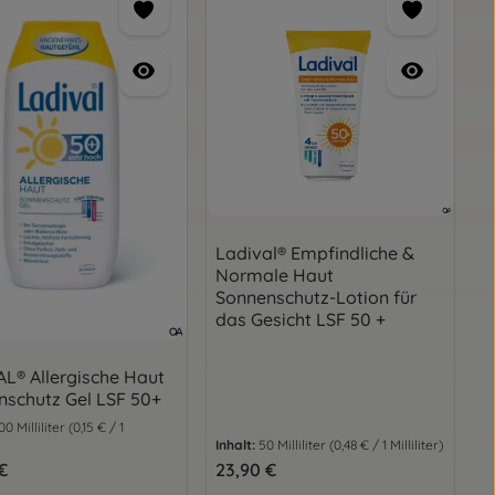
Ladival® Empfindliche &
Normale Haut
Sonnenschutz-Lotion für
das Gesicht LSF 50 +
L® Allergische Haut
nschutz Gel LSF 50+
00 Milliliter
(0,15 € / 1
Inhalt:
50 Milliliter
(0,48 € / 1 Milliliter)
er Preis:
€
Regulärer Preis:
23,90 €