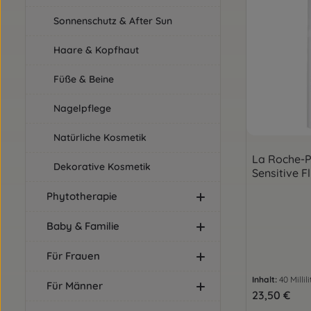
Sonnenschutz & After Sun
Haare & Kopfhaut
Füße & Beine
Nagelpflege
Natürliche Kosmetik
La Roche-P
Dekorative Kosmetik
Sensitive F
Phytotherapie
Baby & Familie
Für Frauen
Inhalt:
40 Millil
Für Männer
Regulärer Pre
23,50 €