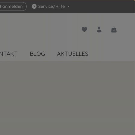
zt anmelden
Service/Hilfe
Du hast 0 Produkte auf 
Warenkorb 
NTAKT
BLOG
AKTUELLES