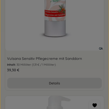
Vulsana Sensitiv Pflegecreme mit Sanddorn
Inhalt:
30 Milliliter
(1,31 € / 1 Milliliter)
Regulärer Preis:
39,30 €
Details