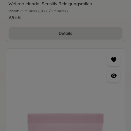
Weleda Mandel Sensitiv Reinigungsmilch
Inhalt:
75 Milliliter
(0,13 € / 1 Milliliter)
Regulärer Preis:
9,95 €
Details