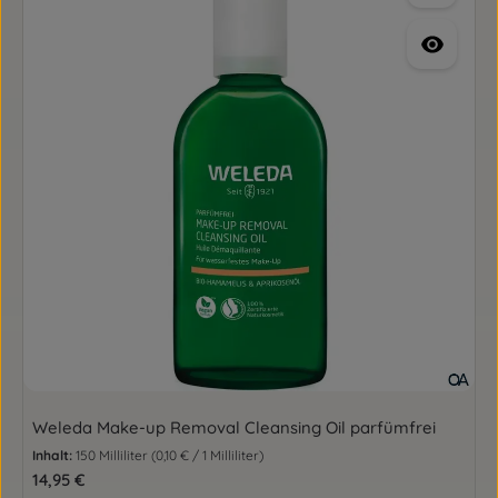
Weleda Make-up Removal Cleansing Oil parfümfrei
Inhalt:
150 Milliliter
(0,10 € / 1 Milliliter)
Regulärer Preis:
14,95 €