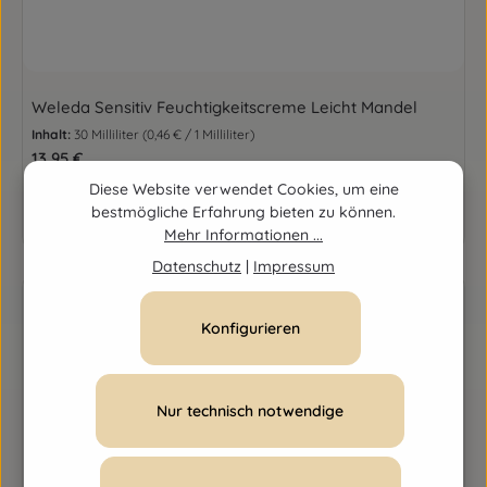
Weleda Sensitiv Feuchtigkeitscreme Leicht Mandel
Inhalt:
30 Milliliter
(0,46 € / 1 Milliliter)
Regulärer Preis:
13,95 €
Diese Website verwendet Cookies, um eine
bestmögliche Erfahrung bieten zu können.
Details
Mehr Informationen ...
Datenschutz
|
Impressum
Konfigurieren
Nur technisch notwendige