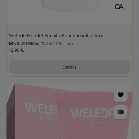
Weleda Mandel Sensitiv Feuchtigkeits­pflege
Inhalt:
30 Milliliter
(0,46 € / 1 Milliliter)
Regulärer Preis:
13,95 €
Details