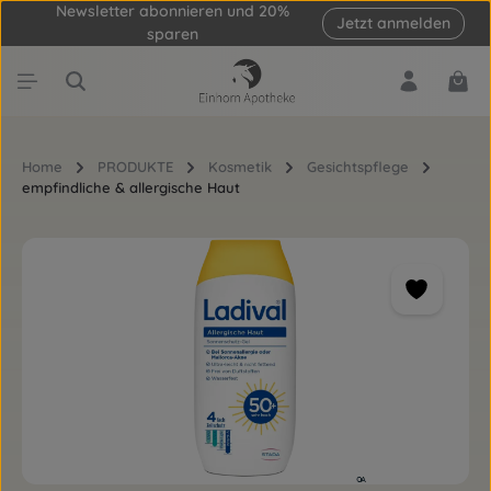
Newsletter abonnieren und 20%
Jetzt anmelden
Zum Hauptinhalt springen
sparen
Ware
Home
PRODUKTE
Kosmetik
Gesichtspflege
empfindliche & allergische Haut
Bildergalerie überspringen