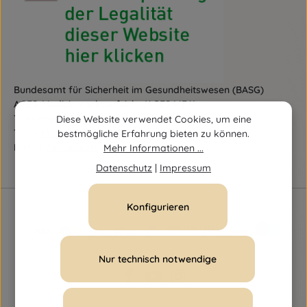
Bundesamt für Sicherheit im Gesundheitswesen (BASG)
AGES-Medizinmarktaufsicht (AGES MEA)
Traisengasse 5, A-1200 Wien
Diese Website verwendet Cookies, um eine
Tel.:
+43 (0)50 555-36111
bestmögliche Erfahrung bieten zu können.
E-Mail:
fernabsatz@ages.at
Mehr Informationen ...
Datenschutz
|
Impressum
Konfigurieren
Nur technisch notwendige