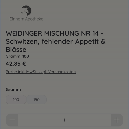
WEIDINGER MISCHUNG NR 14 -
Schwitzen, fehlender Appetit &
Blässe
Gramm:
100
Regulärer Preis:
42,85 €
Preise inkl. MwSt. zzgl. Versandkosten
auswählen
Gramm
100
150
Produkt Anzahl: Gib den gewünschten Wert ein od