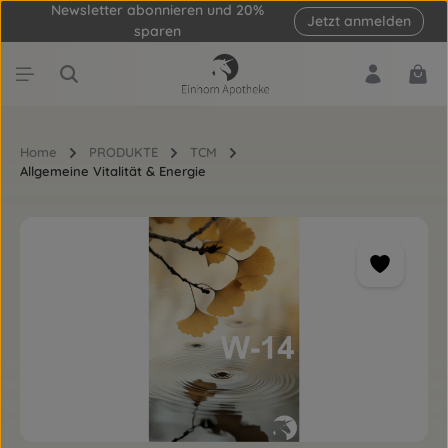
Newsletter abonnieren und 20%
Jetzt anmelden
Zum Hauptinhalt springen
sparen
Ware
Home
PRODUKTE
TCM
Allgemeine Vitalität & Energie
Bildergalerie überspringen