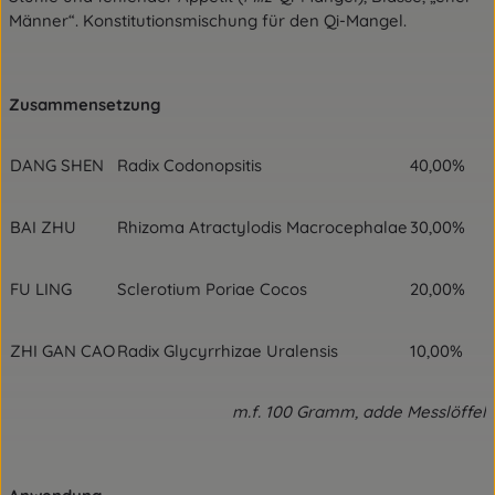
Männer“. Konstitutionsmischung für den Qi-Mangel.
Zusammensetzung
DANG SHEN
Radix Codonopsitis
40,00%
BAI ZHU
Rhizoma Atractylodis Macrocephalae
30,00%
FU LING
Sclerotium Poriae Cocos
20,00%
ZHI GAN CAO
Radix Glycyrrhizae Uralensis
10,00%
m.f. 100 Gramm, adde Messlöffel