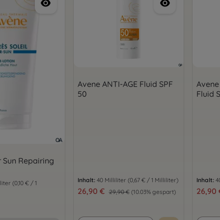
Avene ANTI-AGE Fluid SPF
Avene
50
Fluid 
r Sun Repairing
Inhalt:
40 Milliliter
(0,67 € / 1 Milliliter)
Inhalt:
4
liter
(0,10 € / 1
Verkaufspreis:
26,90 €
Verkauf
26,90
Regulärer Preis:
29,90 €
(10.03% gespart)
is: