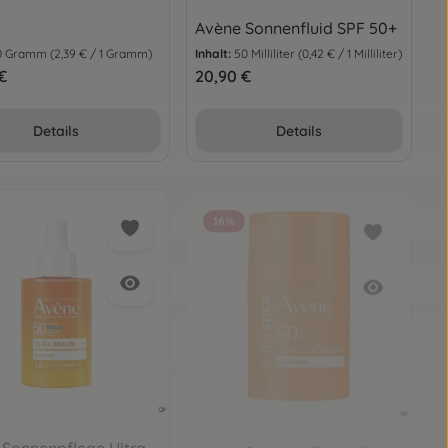
Avène Sonnenfluid SPF 50+
0 Gramm
(2,39 € / 1 Gramm)
Inhalt:
50 Milliliter
(0,42 € / 1 Milliliter)
er Preis:
€
Regulärer Preis:
20,90 €
oder benutze die Schaltflächen um die
Details
Details
16
%
 Sonnenpflege Ultra
Avene Sonnenpflege Ultra