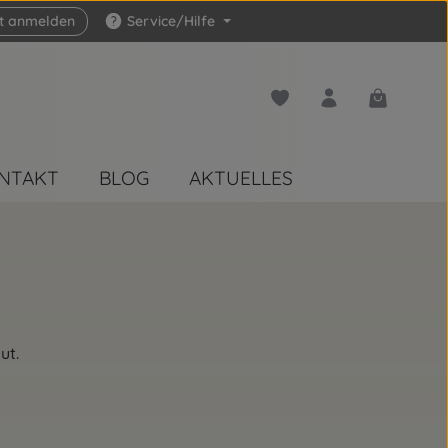
zt anmelden
Service/Hilfe
Du hast 0 Produkte auf 
Warenkorb 
NTAKT
BLOG
AKTUELLES
ut.