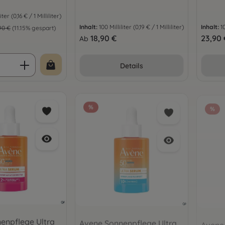
liter
(0,16 € / 1 Milliliter)
s:
ulärer Preis:
Inhalt:
100 Milliliter
(0,19 € / 1 Milliliter)
Inhalt:
1
90 €
(11.15% gespart)
Regulärer Preis:
18,90 €
Regulär
23,90 
Ab
 Anzahl: Gib den gewünschten Wert ein 
Details
%
%
enpflege Ultra
Avene Sonnenpflege Ultra
Avene