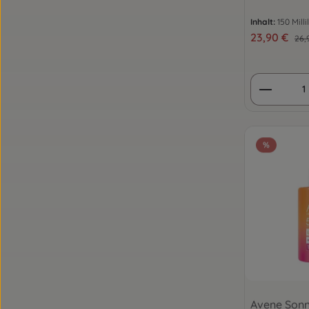
Inhalt:
150 Milli
Verkaufsprei
23,90 €
Reg
26,
Produkt
%
Avene Sonn