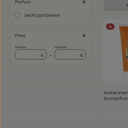
Parfum
leicht parfümiert
%
Preis
Minimal
Maximal
–
€
€
Avène Inte
Sonnenflui