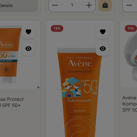
Produkt Anzahl: Gib den 
Prod
Details
13
%
11
%
Avène 
nse Protect
Kompa
d SPF 50+
SPF 5