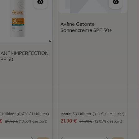
Avène Getönte
Sonnencreme SPF 50+
 ANTI-IMPERFECTION
SPF 50
0 Milliliter
(0,67 € / 1 Milliliter)
Inhalt:
50 Milliliter
(0,44 € / 1 Milliliter)
spreis:
 €
Verkaufspreis:
21,90 €
Regulärer Preis:
Regulärer Preis:
29,90 €
(10.03% gespart)
24,90 €
(12.05% gespart)