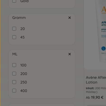
Gold
Gramm
20
45
ML
100
200
Avène Afte
Lotion
250
Inhalt:
200 Milli
400
Milliliter)
Regulärer Pre
19,90 €
Ab