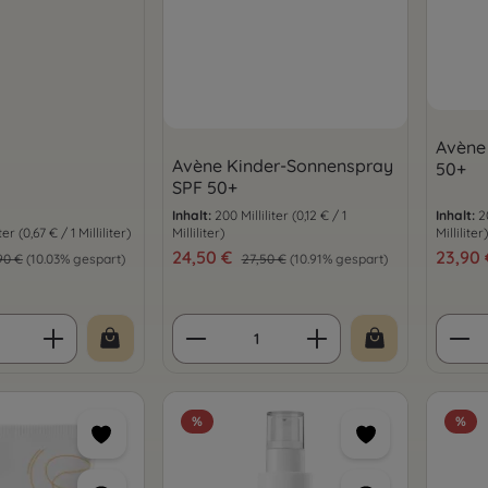
Avène
Avène Kinder-Sonnenspray
50+
SPF 50+
Inhalt:
200 Milliliter
(0,12 € / 1
Inhalt:
2
iter
(0,67 € / 1 Milliliter)
Milliliter)
Milliliter)
s:
Verkaufspreis:
24,50 €
Verkauf
23,90
ulärer Preis:
Regulärer Preis:
90 €
(10.03% gespart)
27,50 €
(10.91% gespart)
 Anzahl: Gib den gewünschten Wert ein 
Produkt Anzahl: Gib den 
Prod
%
%