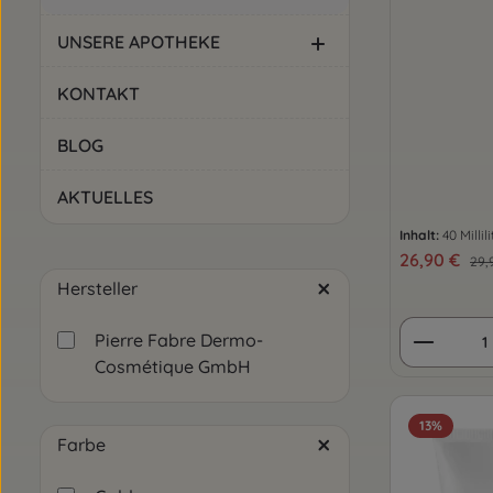
UNSERE APOTHEKE
KONTAKT
BLOG
AKTUELLES
Inhalt:
40 Millil
Verkaufsprei
26,90 €
Reg
29,
Hersteller
Produkt
Pierre Fabre Dermo-
Cosmétique GmbH
13
%
Farbe