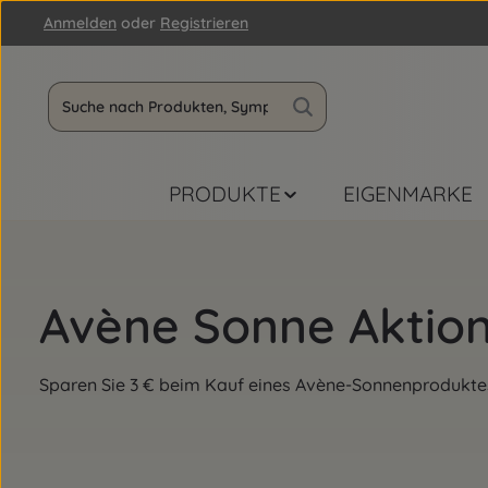
Anmelden
oder
Registrieren
m Hauptinhalt springen
Zur Suche springen
Zur Hauptnavigation springen
PRODUKTE
EIGENMARKE
Avène Sonne Aktio
Sparen Sie 3 € beim Kauf eines Avène-Sonnenproduktes