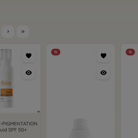
te
%
%
I-PIGMENTATION
luid SPF 50+