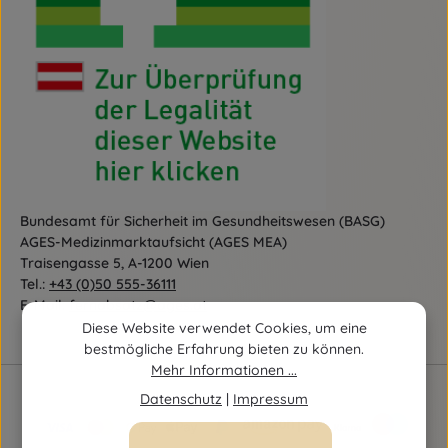
Bundesamt für Sicherheit im Gesundheitswesen (BASG)
AGES-Medizinmarktaufsicht (AGES MEA)
Traisengasse 5, A-1200 Wien
Tel.:
+43 (0)50 555-36111
E-Mail:
fernabsatz@ages.at
Diese Website verwendet Cookies, um eine
bestmögliche Erfahrung bieten zu können.
Mehr Informationen ...
Datenschutz
|
Impressum