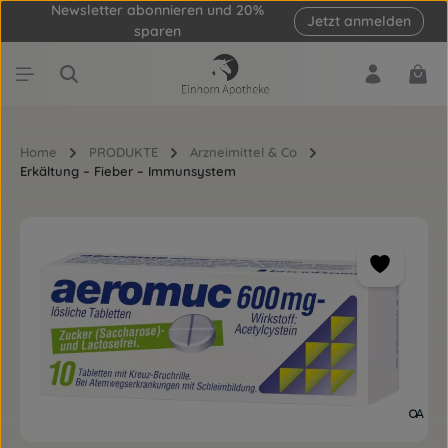
Newsletter abonnieren und 20%
Jetzt anmelden
Zum Hauptinhalt springen
sparen
Ware
Home
PRODUKTE
Arzneimittel & Co
Erkältung – Fieber – Immunsystem
Bildergalerie überspringen