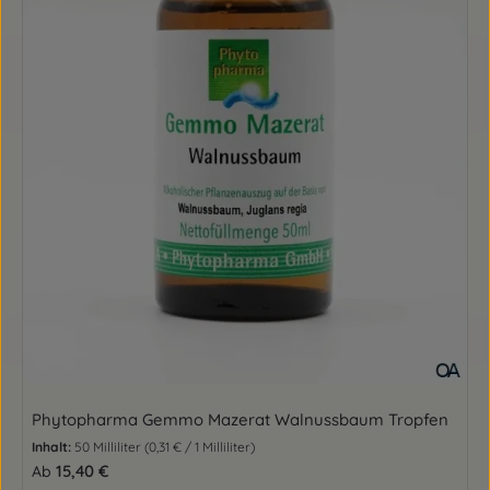
Phytopharma Gemmo Mazerat Walnussbaum Tropfen
Inhalt:
50 Milliliter
(0,31 € / 1 Milliliter)
Regulärer Preis:
15,40 €
Ab