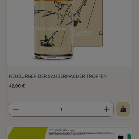
NEUBURGER DER SAUBERMACHER TROPFEN
Regulärer Preis:
42,00 €
Produkt Anzahl: Gib den gewünschten Wert ein o