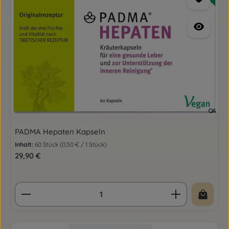
PADMA Hepaten Kapseln
Inhalt:
60 Stück
(0,50 € / 1 Stück)
Regulärer Preis:
29,90 €
Produkt Anzahl: Gib den gewünschten Wert ein o