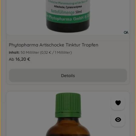
Phytopharma Artischocke Tinktur Tropfen
Inhalt:
50 Milliliter
(0,32 € / 1 Milliliter)
Regulärer Preis:
16,20 €
Ab
Details