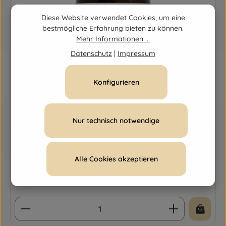
Diese Website verwendet Cookies, um eine
bestmögliche Erfahrung bieten zu können.
Mehr Informationen ...
Datenschutz
|
Impressum
Konfigurieren
Nur technisch notwendige
Phytopharma Litho Jaspis grün Tropfen
Alle Cookies akzeptieren
Inhalt:
50 Milliliter
(0,31 € / 1 Milliliter)
Regulärer Preis:
15,40 €
Produkt Anzahl: Gib den gewünschten Wert ein o