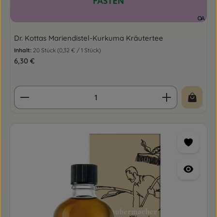
Dr. Kottas Mariendistel-Kurkuma Kräutertee
Inhalt:
20 Stück
(0,32 € / 1 Stück)
Regulärer Preis:
6,30 €
Produkt Anzahl: Gib den gewünschten Wert ein o