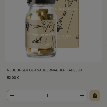
NEUBURGER DER SAUBERMACHER KAPSELN
Regulärer Preis:
52,00 €
Produkt Anzahl: Gib den gewünschten Wert ein o