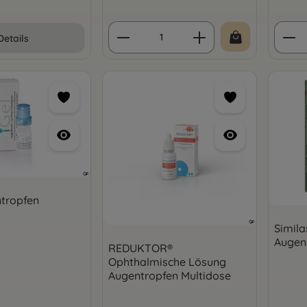
Produkt Anzahl: Gib den 
Prod
Details
ntropfen
Simil
Augen
REDUKTOR®
Ophthalmische Lösung
Augentropfen Multidose