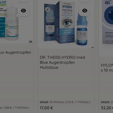
uo Augentropfen
DR. THEISS HYDRO med
Blue Augentropfen
HYLO®
Multidose
x 10 m
Inhalt:
10 Milliliter
(1,70 € / 1 Milliliter)
Inhalt:
2
Regulärer Preis:
17,00 €
Regulär
32,20 
iter
(1,88 € / 1 Milliliter)
is: