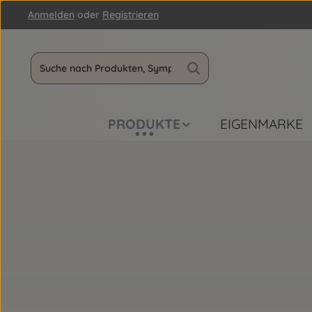
Anmelden
oder
Registrieren
m Hauptinhalt springen
Zur Suche springen
Zur Hauptnavigation springen
PRODUKTE
EIGENMARKE