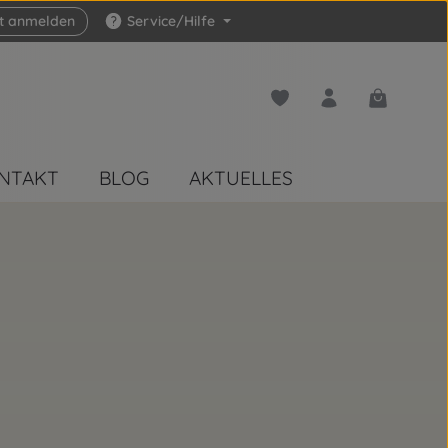
zt anmelden
Service/Hilfe
Du hast 0 Produkte auf 
Warenkorb 
NTAKT
BLOG
AKTUELLES