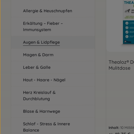
Allergie & Heuschnupfen
Erkältung – Fieber –
Immunsystem
Augen & Lidpflege
Magen & Darm
Thealoz® D
Leber & Galle
Mulitdose
Haut - Haare - Nägel
Herz Kreislauf &
Durchblutung
Blase & Harnwege
Schlaf - Stress & Innere
Inhalt:
10 Millil
Balance
Regulärer Pre