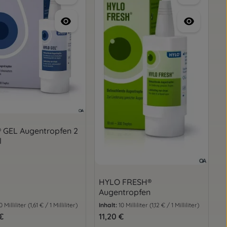
 GEL Augentropfen 2
l
HYLO FRESH®
Augentropfen
0 Milliliter
(1,61 € / 1 Milliliter)
Inhalt:
10 Milliliter
(1,12 € / 1 Milliliter)
er Preis:
€
Regulärer Preis:
11,20 €