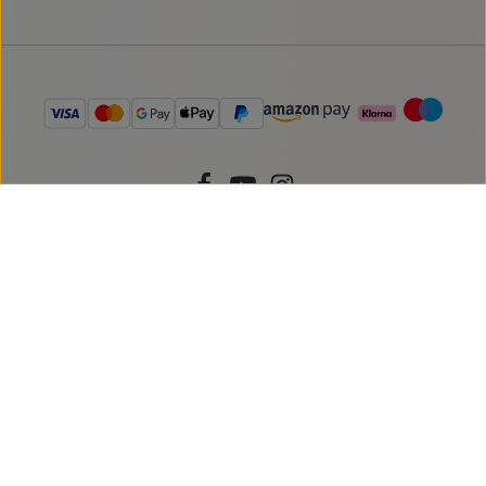
Vertrag widerrufen
Alle Preise inkl. gesetzl. Mehrwertsteuer zzgl.
Versandkosten
und
ggf. Nachnahmegebühren, wenn nicht anders angegeben. Alle
bei einhorn-apotheke.at angebotenen Arzneimittel werden von
Österreich versendet und sind dort zugelassen. Über Wirkung
und mögliche unerwünschte Wirkungen informieren
Gebrauchsinformation, Arzt oder Apotheker.
Nahrungsergänzungsmittel sind kein Ersatz für eine
ausgewogene und abwechslungsreiche Ernährung. einhorn-
apotheke.at ist eine in Österreich zugelassene Internet
Versandapotheke mit Hauptsitz in Österreich. Die auf einhorn-