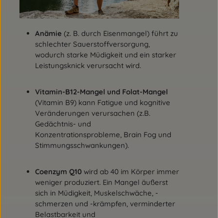
Wasser verze
der Kon
einen l
Anämie
(z. B. durch Eisenmangel) führt zu
schlechter Sauerstoffversorgung,
wodurch starke Müdigkeit und ein starker
Leistungsknick verursacht wird.
Vitamin-B12-Mangel und Folat-Mangel
(Vitamin B9) kann Fatigue und kognitive
Veränderungen verursachen (z.B.
Gedächtnis- und
Konzentrationsprobleme, Brain Fog und
Stimmungsschwankungen).
Coenzym Q10
wird ab 40 im Körper immer
weniger produziert. Ein Mangel äußerst
sich in Müdigkeit, Muskelschwäche, -
schmerzen und -krämpfen, verminderter
Belastbarkeit und