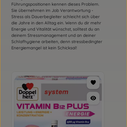
Führungspositionen kennen dieses Problem.
Sie übernehmen im Job Verantwortung -
Stress als Dauerbegleiter schleicht sich über
die Jahre in den Alltag ein. Wenn du dir mehr
Energie und Vitalität wünschst, solltest du an
deinem Stressmanagement und an deiner
Schlafhygiene arbeiten, denn stressbedingter
Energiemangel ist kein Schicksal!
Produktgalerie überspringen
OLEOvit
OLEOvit
Nahrung
Inhaltss
Mit Vita
Pflanze
Q10.Eig
Phasen d
der Gen