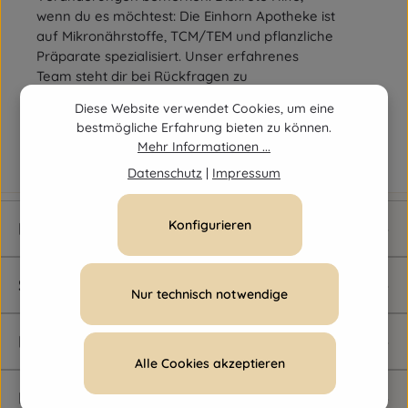
wenn du es möchtest: Die Einhorn Apotheke ist
auf Mikronährstoffe, TCM/TEM und pflanzliche
Präparate spezialisiert. Unser erfahrenes
Team steht dir bei Rückfragen zu
Nahrungsergänzungsmitteln oder möglichen
Diese Website verwendet Cookies, um eine
Wechselwirkungen gerne beratend zur Seite.
bestmögliche Erfahrung bieten zu können.
Mehr Informationen ...
Datenschutz
|
Impressum
Konfigurieren
Newsletter
Service-Hotline
Nur technisch notwendige
Rechtliches
Alle Cookies akzeptieren
Informationen