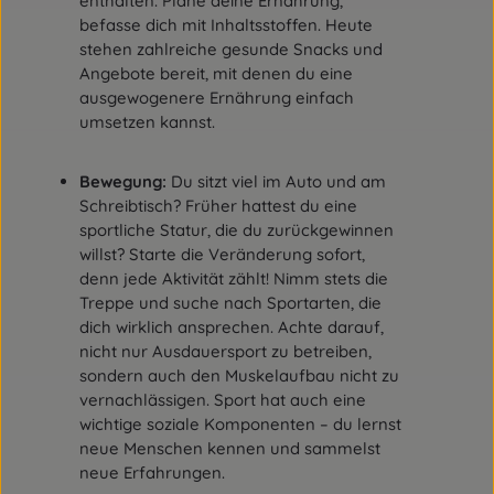
enthalten. Plane deine Ernährung,
und schwangere Frauen nicht empfohlen (75
befasse dich mit Inhaltsstoffen. Heute
mg/25 ml) und nicht geeignet. Ebenso nicht
stehen zahlreiche gesunde Snacks und
geeignet für Jugendliche und
Angebote bereit, mit denen du eine
Stillende.InhaltsstoffeZutaten: Wasser,
Dextrose, Orangensaftkonzentrat,
ausgewogenere Ernährung einfach
Cholinhydrogentartrat, Koffein, Säuerungsmittel
umsetzen kannst.
Citronensäure, Aroma, Calcium-D-pantothenat,
Säureregulator Natriumhydroxid,
Konservierungsstoffe Natriumbenzoat und
Bewegung:
Du sitzt viel im Auto und am
Kaliumsorbat, Thiaminhydrochlorid,
Schreibtisch? Früher hattest du eine
Cyanocobalamin.Zusammensetzung pro
sportliche Statur, die du zurückgewinnen
Trinkfläschchen % NRV*: Dextrose 10 g **,
willst? Starte die Veränderung sofort,
Vitamin B1 1,1 mg 100 %, Pantothensäure 6 mg
100 %, Vitamin B12 400 µg 16000 %, Cholin 100
denn jede Aktivität zählt! Nimm stets die
mg **, Koffein 75 mg **. * Nährstoffbezugswerte
Treppe und suche nach Sportarten, die
gemäß EU-Verordnung 1169/2011 ** Keine
dich wirklich ansprechen. Achte darauf,
Nährstoffbezugswerte vorhandenBeipackzettel
nicht nur Ausdauersport zu betreiben,
ansehen
sondern auch den Muskelaufbau nicht zu
vernachlässigen. Sport hat auch eine
wichtige soziale Komponenten – du lernst
neue Menschen kennen und sammelst
neue Erfahrungen.