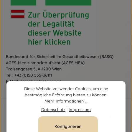
Bundesamt für Sicherheit im Gesundheitswesen (BASG)
AGES-Medizinmarktaufsicht (AGES MEA)
Traisengasse 5, A-1200 Wien
Tel.:
+43 (0)50 555-36111
E-Mail:
fernabsatz@ages.at
Diese Website verwendet Cookies, um eine
bestmögliche Erfahrung bieten zu können.
Mehr Informationen ...
Datenschutz
|
Impressum
Konfigurieren