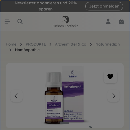
Newsletter abonnieren und 20%
Jetzt anmelden
Zum Hauptinhalt springen
sparen
Ware
Home
PRODUKTE
Arzneimittel & Co
Naturmedizin
Homöopathie
Bildergalerie überspringen