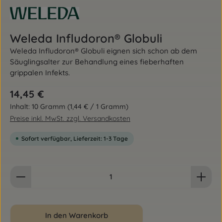
Weleda Infludoron® Globuli
Weleda Infludoron® Globuli eignen sich schon ab dem
Säuglingsalter zur Behandlung eines fieberhaften
grippalen Infekts.
Regulärer Preis:
14,45 €
Inhalt:
10 Gramm
(1,44 € / 1 Gramm)
Preise inkl. MwSt. zzgl. Versandkosten
Sofort verfügbar, Lieferzeit: 1-3 Tage
Produkt Anzahl: Gib den gewünschten Wert ein od
In den Warenkorb