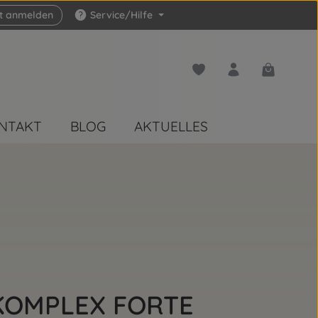
zt anmelden
Service/Hilfe
Du hast 0 Produkte auf 
Warenkorb 
NTAKT
BLOG
AKTUELLES
 KOMPLEX FORTE