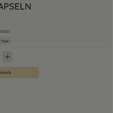
APSELN
dkosten
-3 Tage
ib den gewünschten Wert ein oder benut
enkorb