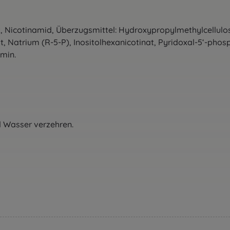
 Nicotinamid, Überzugsmittel: Hydroxypropylmethylcellulose
, Natrium (R-5-P), Inositolhexanicotinat, Pyridoxal-5‘-phosp
amin.
d Wasser verzehren.