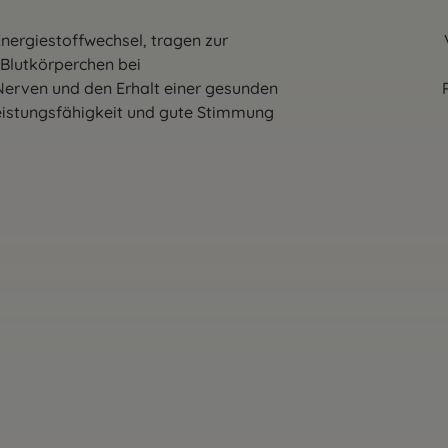
ergiestoffwechsel, tragen zur Verringeru
rperchen bei
rven und den Erhalt einer gesunden Psyche für
eit und gute Stimmung