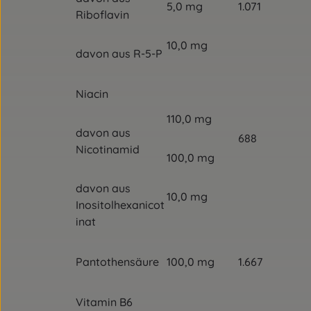
5,0 mg
1.071
Riboflavin
10,0 mg
davon aus R-5-P
Niacin
110,0 mg
davon aus
688
Nicotinamid
100,0 mg
davon aus
10,0 mg
Inositolhexanicot
inat
Pantothensäure
100,0 mg
1.667
Vitamin B6