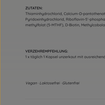
ZUTATEN:
Thiaminhydrochlorid, Calcium-D-pantothenat,
Pyridoxinhydrochlorid, Riboflavin-5‘-phosphat
methylfolat (5-MTHF), D-Biotin, Methylcobal
VERZEHREMPFEHLUNG:
1 x täglich 1 Kapsel unzerkaut mit ausreichen
Vegan · Laktosefrei · Glutenfrei