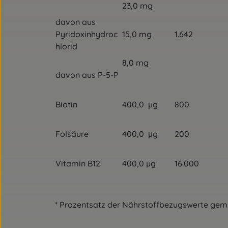
23,0 mg
davon aus
Pyridoxinhydroc
15,0 mg
1.642
hlorid
8,0 mg
davon aus P-5-P
Biotin
400,0 μg
800
Folsäure
400,0 μg
200
Vitamin B12
400,0 µg
16.000
* Prozentsatz der Nährstoffbezugswerte gem. 