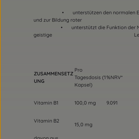
• unterstützen den normalen En
und zur Bildung roter Blutkö
• unterstützt die Funktion der Ne
geistige Leistungsfähigk
Pro
ZUSAMMENSETZ
Tagesdosis (1
%NRV*
UNG
Kapsel)
Vitamin B1
100,0 mg
9.091
Vitamin B2
15,0 mg
davon aus