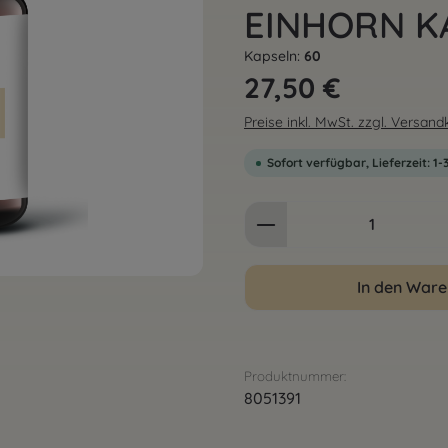
EINHORN K
Kapseln:
60
Regulärer Preis:
27,50 €
Preise inkl. MwSt. zzgl. Versan
Sofort verfügbar, Lieferzeit: 1
Produkt Anzahl: G
In den War
Produktnummer:
8051391