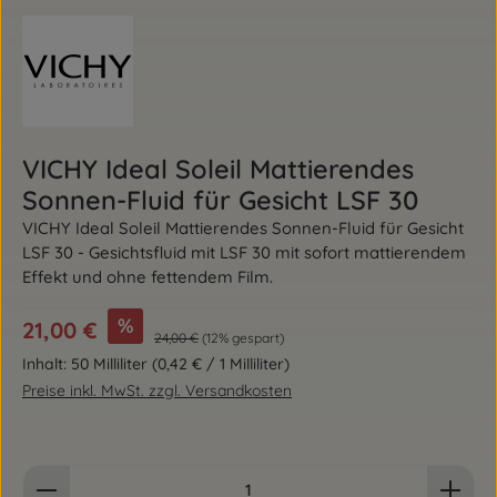
VICHY Ideal Soleil Mattierendes
Sonnen-Fluid für Gesicht LSF 30
VICHY Ideal Soleil Mattierendes Sonnen-Fluid für Gesicht
LSF 30 - Gesichtsfluid mit LSF 30 mit sofort mattierendem
Effekt und ohne fettendem Film.
Verkaufspreis:
%
21,00 €
Regulärer Preis:
24,00 €
(12% gespart)
Inhalt:
50 Milliliter
(0,42 € / 1 Milliliter)
Preise inkl. MwSt. zzgl. Versandkosten
Produkt Anzahl: Gib den gewünschten Wert ein od