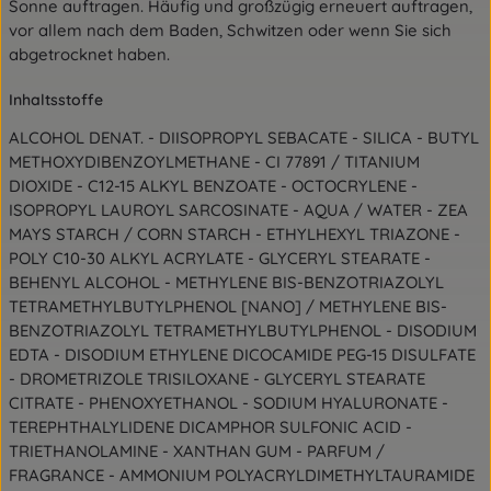
Sonne auftragen. Häufig und großzügig erneuert auftragen,
vor allem nach dem Baden, Schwitzen oder wenn Sie sich
abgetrocknet haben.
Inhaltsstoffe
ALCOHOL DENAT. - DIISOPROPYL SEBACATE - SILICA - BUTYL
METHOXYDIBENZOYLMETHANE - CI 77891 / TITANIUM
DIOXIDE - C12-15 ALKYL BENZOATE - OCTOCRYLENE -
ISOPROPYL LAUROYL SARCOSINATE - AQUA / WATER - ZEA
MAYS STARCH / CORN STARCH - ETHYLHEXYL TRIAZONE -
POLY C10-30 ALKYL ACRYLATE - GLYCERYL STEARATE -
BEHENYL ALCOHOL - METHYLENE BIS-BENZOTRIAZOLYL
TETRAMETHYLBUTYLPHENOL [NANO] / METHYLENE BIS-
BENZOTRIAZOLYL TETRAMETHYLBUTYLPHENOL - DISODIUM
EDTA - DISODIUM ETHYLENE DICOCAMIDE PEG-15 DISULFATE
- DROMETRIZOLE TRISILOXANE - GLYCERYL STEARATE
CITRATE - PHENOXYETHANOL - SODIUM HYALURONATE -
TEREPHTHALYLIDENE DICAMPHOR SULFONIC ACID -
TRIETHANOLAMINE - XANTHAN GUM - PARFUM /
FRAGRANCE - AMMONIUM POLYACRYLDIMETHYLTAURAMIDE