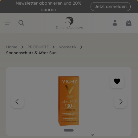
Newsletter abonnieren und 20%
Jetzt anmelden
Zum Hauptinhalt springen
sparen
Ware
Home
PRODUKTE
Kosmetik
Sonnenschutz & After Sun
Bildergalerie überspringen