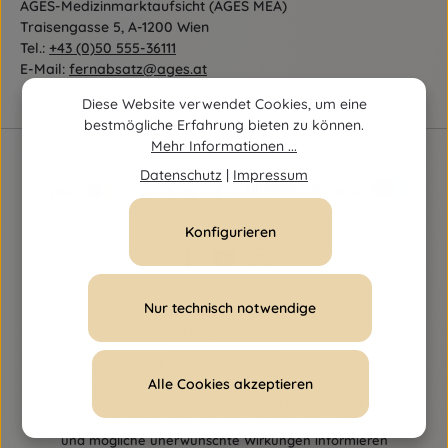
AGES-Medizinmarktaufsicht (AGES MEA)
Traisengasse 5, A-1200 Wien
Tel.:
+43 (0)50 555-36111
E-Mail:
fernabsatz@ages.at
Diese Website verwendet Cookies, um eine
bestmögliche Erfahrung bieten zu können.
Mehr Informationen ...
Datenschutz
|
Impressum
Konfigurieren
Nur technisch notwendige
Vertrag widerrufen
Alle Preise inkl. gesetzl. Mehrwertsteuer zzgl.
Versandkosten
und
ggf. Nachnahmegebühren, wenn nicht anders angegeben. Alle
Alle Cookies akzeptieren
bei einhorn-apotheke.at angebotenen Arzneimittel werden von
Österreich versendet und sind dort zugelassen. Über Wirkung
und mögliche unerwünschte Wirkungen informieren