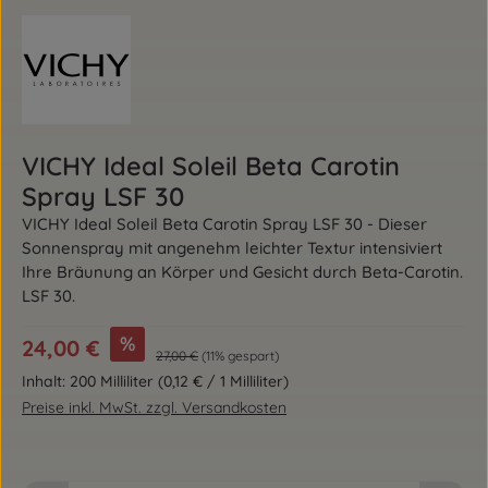
VICHY Ideal Soleil Beta Carotin
Spray LSF 30
VICHY Ideal Soleil Beta Carotin Spray LSF 30 - Dieser
Sonnenspray mit angenehm leichter Textur intensiviert
Ihre Bräunung an Körper und Gesicht durch Beta-Carotin.
LSF 30.
Verkaufspreis:
%
24,00 €
Regulärer Preis:
27,00 €
(11% gespart)
Inhalt:
200 Milliliter
(0,12 € / 1 Milliliter)
Preise inkl. MwSt. zzgl. Versandkosten
Produkt Anzahl: Gib den gewünschten Wert ein od