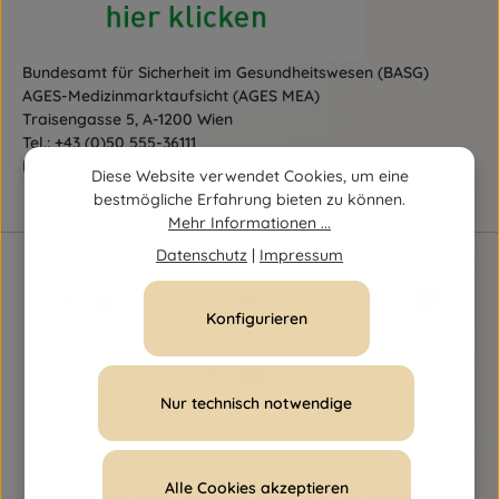
Bundesamt für Sicherheit im Gesundheitswesen (BASG)
AGES-Medizinmarktaufsicht (AGES MEA)
Traisengasse 5, A-1200 Wien
Tel.:
+43 (0)50 555-36111
E-Mail:
fernabsatz@ages.at
Diese Website verwendet Cookies, um eine
bestmögliche Erfahrung bieten zu können.
Mehr Informationen ...
Datenschutz
|
Impressum
Konfigurieren
Nur technisch notwendige
Vertrag widerrufen
Alle Cookies akzeptieren
Alle Preise inkl. gesetzl. Mehrwertsteuer zzgl.
Versandkosten
und