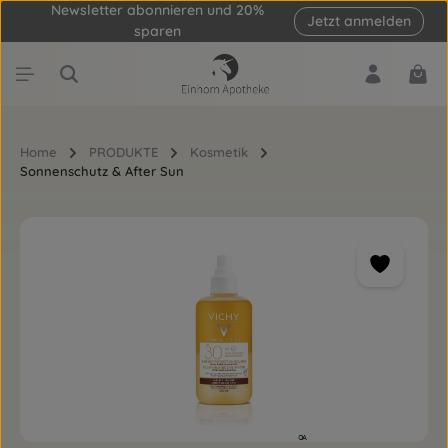
Newsletter abonnieren und 20%
Jetzt anmelden
Zum Hauptinhalt springen
sparen
Ware
Home
PRODUKTE
Kosmetik
Sonnenschutz & After Sun
Bildergalerie überspringen