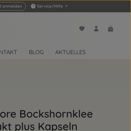
zt anmelden
Service/Hilfe
Du hast 0 Produkte auf 
Warenkorb 
NTAKT
BLOG
AKTUELLES
tore Bockshornklee
kt plus Kapseln