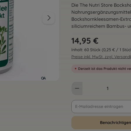
Die The Nutri Store Bocksh
Nahrungsergänzungsmittel
Bockshornkleesamen-Extrak
siliciumreichem Bambus- un
Regulärer Preis:
14,95 €
Inhalt:
60 Stück
(0,25 € / 1 Stüc
Preise inkl. MwSt. zzgl. Versan
Derzeit ist das Produkt nicht v
Benachrichtigen