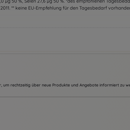
0,0 µg 50 %, Selen 27,6 µg 50 %. *des empfohlenen Tagesbeda
/2011. ** keine EU-Empfehlung für den Tagesbedarf vorhande
, um rechtzeitig über neue Produkte und Angebote informiert zu w