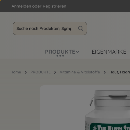
Anmelden
oder
Registrieren
m Hauptinhalt springen
Zur Suche springen
Zur Hauptnavigation springen
PRODUKTE
EIGENMARKE
Home
PRODUKTE
Vitamine & Vitalstoffe
Haut, Haar
Bildergalerie überspringen