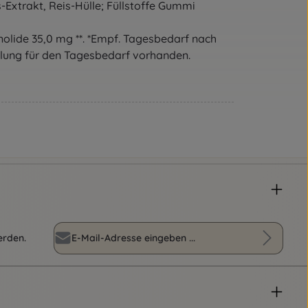
-Extrakt, Reis-Hülle; Füllstoffe Gummi
lide 35,0 mg **. *Empf. Tagesbedarf nach
hlung für den Tagesbedarf vorhanden.
E-Mail-Adresse*
erden.
Diese Seite ist durch reCAPTCHA geschützt und es gelten die
Datenschutz
Datenschutzrichtlinie
und
Nutzungsbedingungen
.
Die mit einem Stern (*) markierten Felder
Ich habe die
Datenschutzbestimmungen
sind Pflichtfelder.
zur Kenntnis genommen und die
AGB