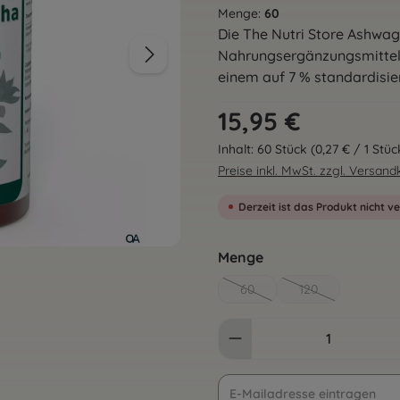
Menge:
60
Die The Nutri Store Ashwag
Nahrungsergänzungsmittel
einem auf 7 % standardisie
Regulärer Preis:
15,95 €
Inhalt:
60 Stück
(0,27 € / 1 Stüc
Preise inkl. MwSt. zzgl. Versan
Derzeit ist das Produkt nicht v
auswählen
Menge
60
120
(Diese Option ist zurzeit nicht 
(Diese Option ist z