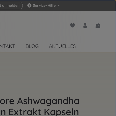
zt anmelden
Service/Hilfe
Du hast 0 Produkte auf 
Warenkorb 
NTAKT
BLOG
AKTUELLES
Store Ashwagandha
n Extrakt Kapseln