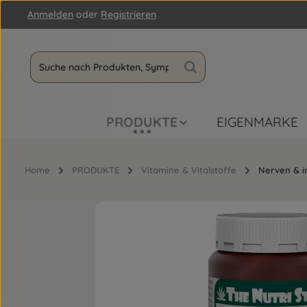
Anmelden
oder
Registrieren
m Hauptinhalt springen
Zur Suche springen
Zur Hauptnavigation springen
PRODUKTE
EIGENMARKE
Home
PRODUKTE
Vitamine & Vitalstoffe
Nerven & i
Bildergalerie überspringen