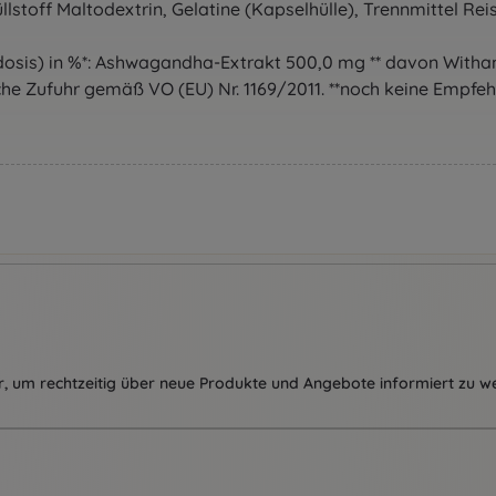
stoff Maltodextrin, Gelatine (Kapselhülle), Trennmittel Reis
sis) in %*: Ashwagandha-Extrakt 500,0 mg ** davon Withano
che Zufuhr gemäß VO (EU) Nr. 1169/2011. **noch keine Empfe
, um rechtzeitig über neue Produkte und Angebote informiert zu w