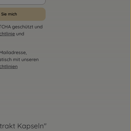
 Sie mich
PTCHA geschützt und
htlinie
und
Mailadresse,
atisch mit unseren
htlinien
trakt Kapseln"