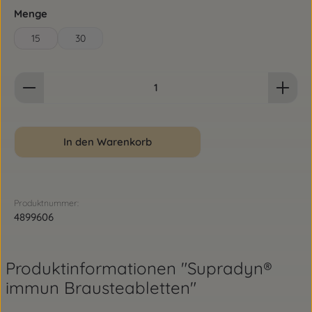
auswählen
Menge
15
30
Produkt Anzahl: Gib den gewünschten Wert ein od
In den Warenkorb
Produktnummer:
4899606
Produktinformationen "Supradyn®
immun Brausteabletten"