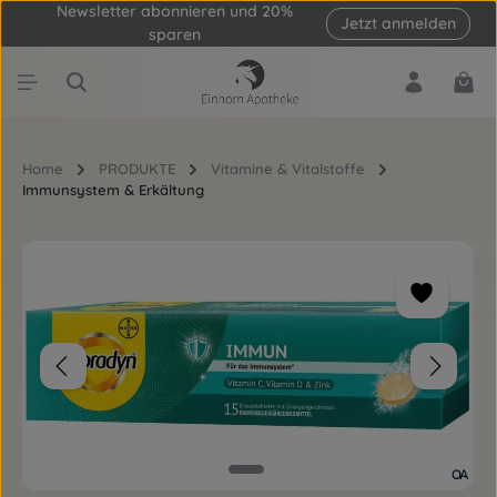
Newsletter abonnieren und 20%
Jetzt anmelden
Zum Hauptinhalt springen
sparen
Ware
Home
PRODUKTE
Vitamine & Vitalstoffe
Immunsystem & Erkältung
Bildergalerie überspringen