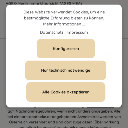
AGES-Medizinmarktaufsicht (AGES MEA)
Traisengasse 5, A-1200 Wien
Diese Website verwendet Cookies, um eine
Tel.:
+43 (0)50 555-36111
bestmögliche Erfahrung bieten zu können.
E-Mail:
fernabsatz@ages.at
Mehr Informationen ...
Datenschutz
|
Impressum
Konfigurieren
Nur technisch notwendige
Alle Cookies akzeptieren
Vertrag widerrufen
Alle Preise inkl. gesetzl. Mehrwertsteuer zzgl.
Versandkosten
und
ggf. Nachnahmegebühren, wenn nicht anders angegeben. Alle
bei einhorn-apotheke.at angebotenen Arzneimittel werden von
Österreich versendet und sind dort zugelassen. Über Wirkung
und mögliche unerwünschte Wirkungen informieren