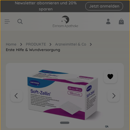
Newsletter abonnieren und 20%
Jetzt anmelden
Zum Hauptinhalt springen
sparen
Ware
Home
PRODUKTE
Arzneimittel & Co
Erste Hilfe & Wundversorgung
Bildergalerie überspringen