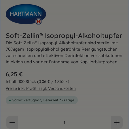
Soft-Zellin® Isopropyl-Alkoholtupfer
Die Soft-Zellin® Isopropyl-Alkoholtupfer sind sterile, mit
70%igem Isopropylalkohol getränkte Reinigungstücher
zur schnellen und effektiven Desinfektion vor subkutanen
Injektion und vor der Entnahme von Kapillarblutproben.
Regulärer Preis:
6,25 €
Inhalt:
100 Stück
(0,06 € / 1 Stück)
Preise inkl. MwSt. zzgl. Versandkosten
Sofort verfügbar, Lieferzeit: 1-3 Tage
Produkt Anzahl: Gib den gewünschten Wert ein od