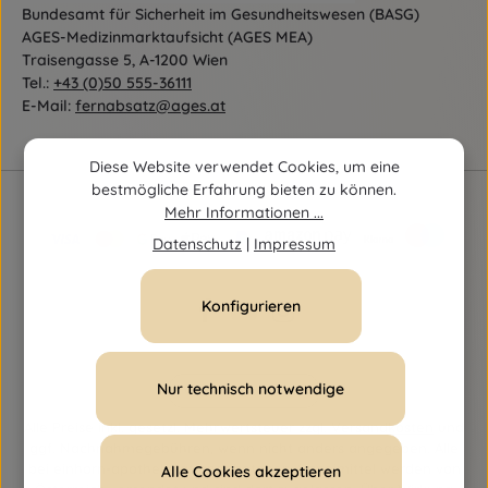
Bundesamt für Sicherheit im Gesundheitswesen (BASG)
AGES-Medizinmarktaufsicht (AGES MEA)
Traisengasse 5, A-1200 Wien
Tel.:
+43 (0)50 555-36111
E-Mail:
fernabsatz@ages.at
Diese Website verwendet Cookies, um eine
bestmögliche Erfahrung bieten zu können.
Mehr Informationen ...
Datenschutz
|
Impressum
Konfigurieren
Nur technisch notwendige
Vertrag widerrufen
Alle Preise inkl. gesetzl. Mehrwertsteuer zzgl.
Versandkosten
und
ggf. Nachnahmegebühren, wenn nicht anders angegeben. Alle
bei einhorn-apotheke.at angebotenen Arzneimittel werden von
Alle Cookies akzeptieren