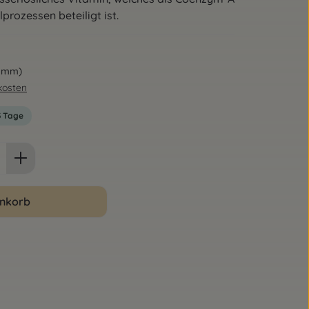
prozessen beteiligt ist.
ramm)
dkosten
-3 Tage
ib den gewünschten Wert ein oder benut
enkorb