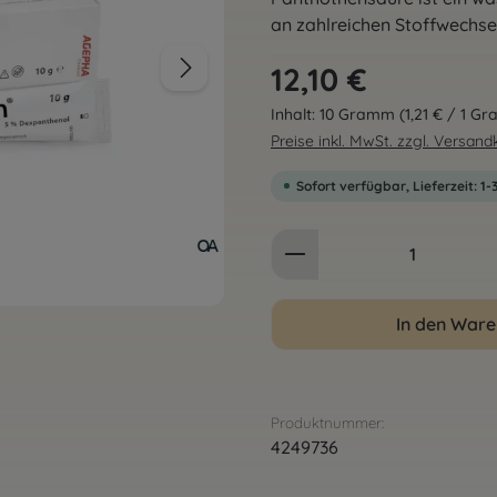
an zahlreichen Stoffwechsel
Regulärer Preis:
12,10 €
Inhalt:
10 Gramm
(1,21 € / 1 G
Preise inkl. MwSt. zzgl. Versan
Sofort verfügbar, Lieferzeit: 1
Produkt Anzahl: G
In den War
Produktnummer:
4249736