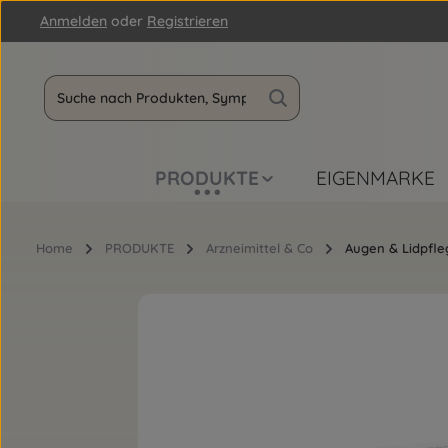
Anmelden
oder
Registrieren
m Hauptinhalt springen
Zur Suche springen
Zur Hauptnavigation springen
PRODUKTE
EIGENMARKE
Home
PRODUKTE
Arzneimittel & Co
Augen & Lidpfle
Bildergalerie überspringen