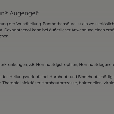
an® Augengel"
ützung der Wundheilung. Panthothensäure ist ein wasserlösli
 ist. Dexpanthenol kann bei äußerlicher Anwendung einen er
ichen.
terkrankungen, z.B. Hornhautdystrophien, Hornhautdegenera
ng des Heilungsverlaufs bei Hornhaut- und Bindehautschädi
hen Therapie infektiöser Hornhautprozesse, bakteriellen, vir