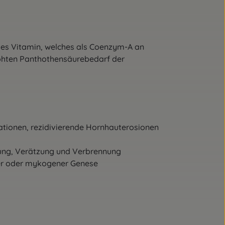
ches Vitamin, welches als Coenzym-A an
höhten Panthothensäurebedarf der
tionen, rezidivierende Hornhauterosionen
gung, Verätzung und Verbrennung
aler oder mykogener Genese