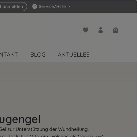
zt anmelden
Service/Hilfe
Du hast 0 Produkte auf 
Warenkorb 
NTAKT
BLOG
AKTUELLES
Augengel
 Gel zur Unterstützung der Wundheilung.
sserlösliches Vitamin, welches als Coenzym-A