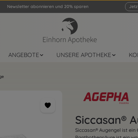
Newsletter abonnieren und 20% sparen
Jet
ANGEBOTE
UNSERE APOTHEKE
KO
ge
Siccasan® 
Siccasan® Augengel ist ein
Panthothensäure ist ein wa