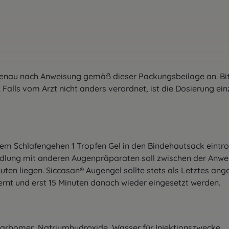
nau nach Anweisung gemäß dieser Packungsbeilage an. Bitte
. Falls vom Arzt nicht anders verordnet, ist die Dosierung ei
dem Schlafengehen 1 Tropfen Gel in den Bindehautsack eintro
andlung mit anderen Augenpräparaten soll zwischen der Anw
ten liegen. Siccasan® Augengel sollte stets als Letztes ang
nt und erst 15 Minuten danach wieder eingesetzt werden.
Carbomer, Natriumhydroxide, Wasser für Injektionszwecke