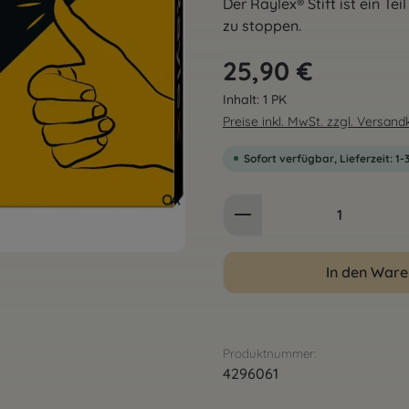
Der Raylex® Stift ist ein T
zu stoppen.
Regulärer Preis:
25,90 €
Inhalt:
1 PK
Preise inkl. MwSt. zzgl. Versan
Sofort verfügbar, Lieferzeit: 1
Produkt Anzahl: G
In den War
Produktnummer:
4296061