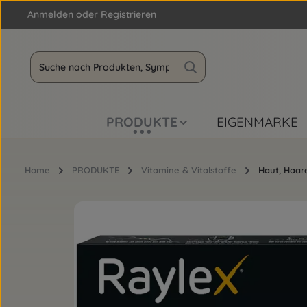
Anmelden
oder
Registrieren
m Hauptinhalt springen
Zur Suche springen
Zur Hauptnavigation springen
PRODUKTE
EIGENMARKE
Home
PRODUKTE
Vitamine & Vitalstoffe
Haut, Haar
Bildergalerie überspringen