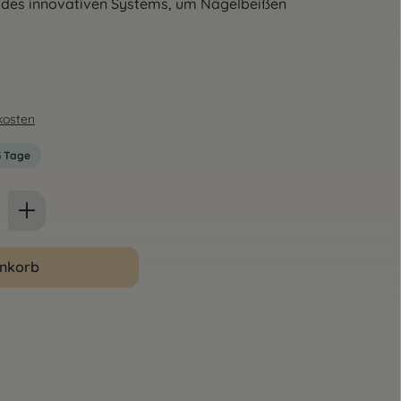
eil des innovativen Systems, um Nägelbeißen
dkosten
-3 Tage
ib den gewünschten Wert ein oder benut
enkorb