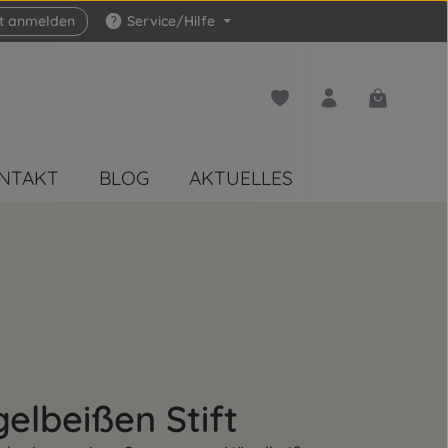
zt anmelden
Service/Hilfe
Du hast 0 Produkte auf 
Warenkorb 
NTAKT
BLOG
AKTUELLES
elbeißen Stift