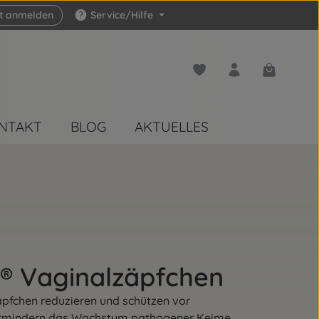
zt anmelden
Service/Hilfe
Du hast 0 Produkte auf 
Warenkorb 
NTAKT
BLOG
AKTUELLES
® Vaginalzäpfchen
pfchen reduzieren und schützen vor
Vermindern das Wachstum pathogener Keime