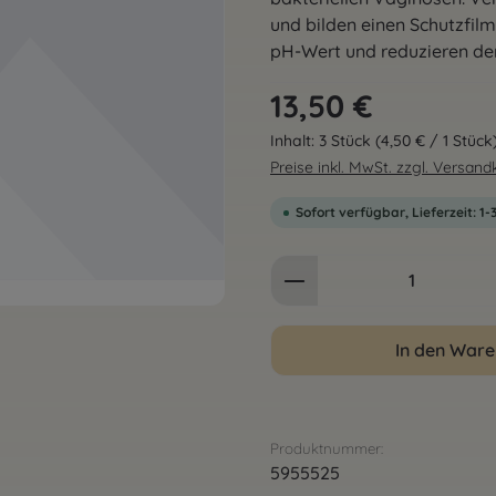
und bilden einen Schutzfil
pH-Wert und reduzieren de
Regulärer Preis:
13,50 €
Inhalt:
3 Stück
(4,50 € / 1 Stück
Preise inkl. MwSt. zzgl. Versan
Sofort verfügbar, Lieferzeit: 1
Produkt Anzahl: G
In den War
Produktnummer:
5955525