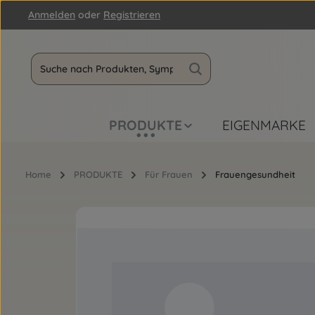
Anmelden
oder
Registrieren
m Hauptinhalt springen
Zur Suche springen
Zur Hauptnavigation springen
PRODUKTE
EIGENMARKE
Home
PRODUKTE
Für Frauen
Frauengesundheit
Bildergalerie überspringen