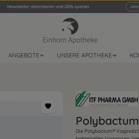
Newsletter abonnieren und 20% sparen
Jet
ANGEBOTE
UNSERE APOTHEKE
KO
Polybactum
Die Polybactum® Vaginalzä
bakteriellen Vaginosen. 