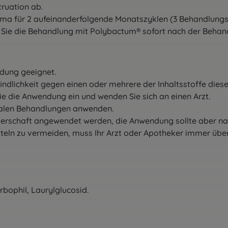
truation
ab.
ema für
2 aufeinanderfolgende Monatszyklen (3 Behandlung
 Sie die
Behandlung mit Polybactum® sofort nach der
Behand
endung
geeignet.
ndlichkeit
gegen einen oder mehrere der Inhaltsstoffe dies
ie die
Anwendung ein und wenden Sie sich an einen Arzt.
nalen
Behandlungen anwenden.
erschaft
angewendet werden, die Anwendung sollte
aber na
tteln
zu vermeiden, muss Ihr Arzt oder Apotheker immer
übe
bophil, Laurylglucosid.