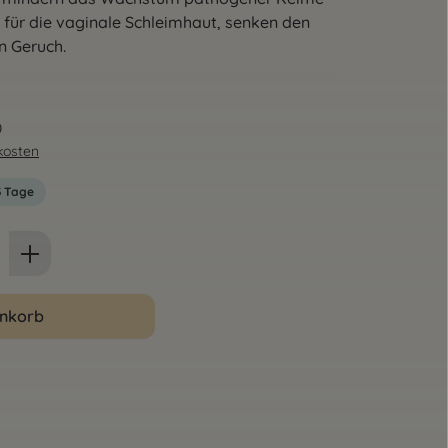
m für die vaginale Schleimhaut, senken den
n Geruch.
)
dkosten
-3 Tage
ib den gewünschten Wert ein oder benut
enkorb