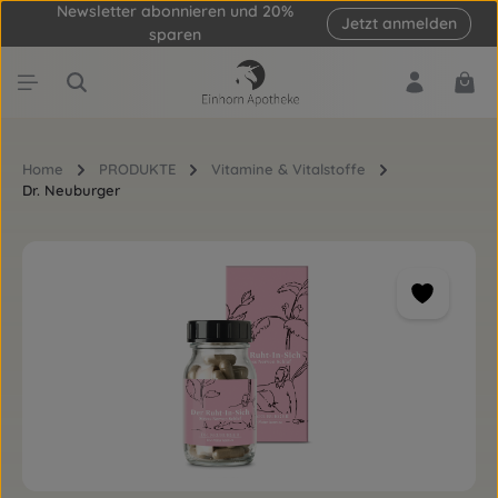
Newsletter abonnieren und 20%
Jetzt anmelden
Zum Hauptinhalt springen
sparen
Ware
Home
PRODUKTE
Vitamine & Vitalstoffe
Dr. Neuburger
Bildergalerie überspringen