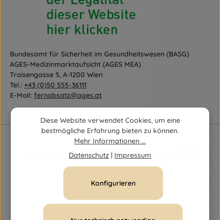
Bundesamt für Sicherheit im Gesundheitswesen (BASG)
AGES-Medizinmarktaufsicht (AGES MEA)
Traisengasse 5, A-1200 Wien
Tel.:
+43 (0)50 555-36111
E-Mail:
fernabsatz@ages.at
Diese Website verwendet Cookies, um eine
bestmögliche Erfahrung bieten zu können.
Mehr Informationen ...
Datenschutz
|
Impressum
Konfigurieren