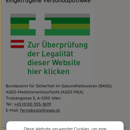
Eingetragene Versandapotheke
Bundesamt für Sicherheit im Gesundheitswesen (BASG)
AGES-Medizinmarktaufsicht (AGES MEA)
Traisengasse 5, A-1200 Wien
Tel.:
+43 (0)50 555-36111
E-Mail:
fernabsatz@ages.at
Diese Website verwendet Cookies, um eine