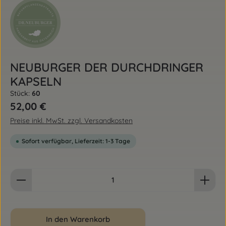
NEUBURGER DER DURCHDRINGER
KAPSELN
Stück:
60
Regulärer Preis:
52,00 €
Preise inkl. MwSt. zzgl. Versandkosten
Sofort verfügbar, Lieferzeit: 1-3 Tage
Produkt Anzahl: Gib den gewünschten Wert ein od
In den Warenkorb