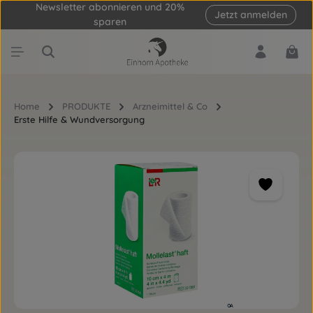
Newsletter abonnieren und 20%
Jetzt anmelden
Zum Hauptinhalt springen
sparen
Ware
Home
PRODUKTE
Arzneimittel & Co
Erste Hilfe & Wundversorgung
Bildergalerie überspringen