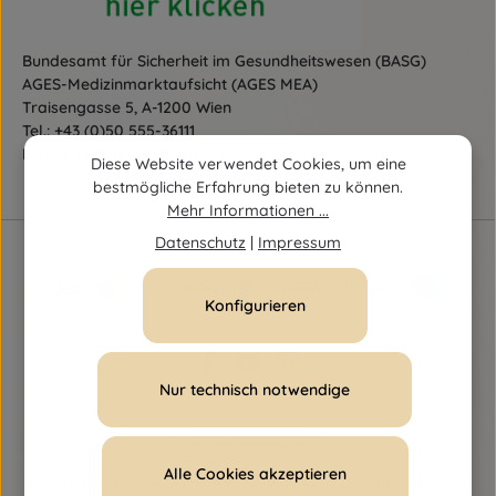
Bundesamt für Sicherheit im Gesundheitswesen (BASG)
AGES-Medizinmarktaufsicht (AGES MEA)
Traisengasse 5, A-1200 Wien
Tel.:
+43 (0)50 555-36111
E-Mail:
fernabsatz@ages.at
Diese Website verwendet Cookies, um eine
bestmögliche Erfahrung bieten zu können.
Mehr Informationen ...
Datenschutz
|
Impressum
Konfigurieren
Nur technisch notwendige
Vertrag widerrufen
Alle Cookies akzeptieren
Alle Preise inkl. gesetzl. Mehrwertsteuer zzgl.
Versandkosten
und