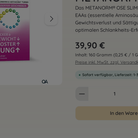
Das METANORM® OSE SLIM P
EAAs (essentielle Aminos
Gewichtsverlust und Sättig
optimalen Schlankheits-Erf
Regulärer Preis:
39,90 €
Inhalt:
160 Gramm
(0,25 € / 1
Preise inkl. MwSt. zzgl. Versan
Sofort verfügbar, Lieferzeit: 1
Produkt Anzahl: G
In den War