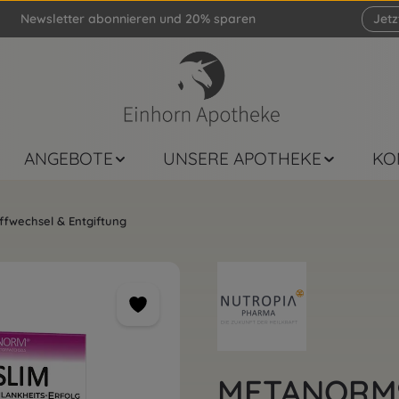
Newsletter abonnieren und 20% sparen
Jet
ANGEBOTE
UNSERE APOTHEKE
KO
fwechsel & Entgiftung
METANORM® 