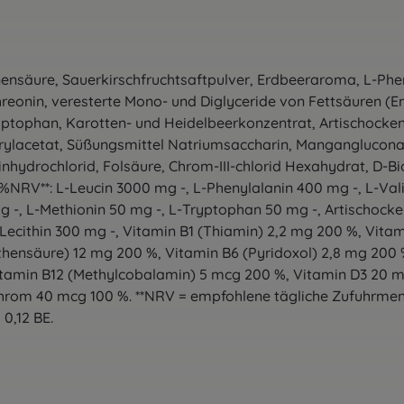
ensäure, Sauerkirschfruchtsaftpulver, Erdbeeraroma, L-Pheny
hreonin, veresterte Mono- und Diglyceride von Fettsäuren (E
yptophan, Karotten- und Heidelbeerkonzentrat, Artischocken
rylacetat, Süßungsmittel Natriumsaccharin, Manganglucona
hydrochlorid, Folsäure, Chrom-III-chlorid Hexahydrat, D-Bio
RV**: L-Leucin 3000 mg -, L-Phenylalanin 400 mg -, L-Valin
mg -, L-Methionin 50 mg -, L-Tryptophan 50 mg -, Artischock
 Lecithin 300 mg -, Vitamin B1 (Thiamin) 2,2 mg 200 %, Vita
thensäure) 12 mg 200 %, Vitamin B6 (Pyridoxol) 2,8 mg 200 
tamin B12 (Methylcobalamin) 5 mcg 200 %, Vitamin D3 20 mcg
hrom 40 mcg 100 %. **NRV = empfohlene tägliche Zufuhrmeng
0,12 BE.