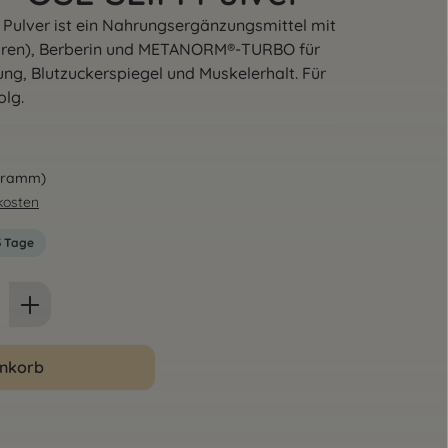
ulver ist ein Nahrungsergänzungsmittel mit
äuren), Berberin und METANORM®-TURBO für
ung, Blutzuckerspiegel und Muskelerhalt. Für
olg.
 Gramm)
dkosten
-3 Tage
ib den gewünschten Wert ein oder benut
enkorb