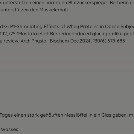
nk unterstützen einen normalen Blutzuckerspiegel. Berberin un
 unterstützen den Muskelerhalt.
d GLP1-Stimulating Effects of Whey Proteins in Obese Subjec
0,12,775 *Mostafa et.al: Berberine-induced glucagon-like pep
 review, Arch.Physiol. Biochem Dec.2024, 130(6):678-685
Tages einen stark gehäuften Messlöffel in ein Glas geben, m
 Wasser.