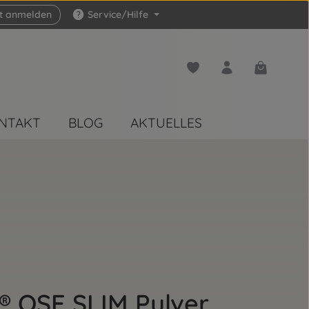
zt anmelden
Service/Hilfe
Du hast 0 Produkte auf 
Warenkorb 
NTAKT
BLOG
AKTUELLES
OSE SLIM Pulver