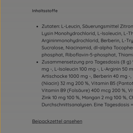
Inhaltsstoffe
Zutaten: L-Leucin, Säuerungsmittel Zitron
Lysin Monohydrochlorid, L-Isoleucin, L-T
Argininmonohydrochlorid, Berberin, L-Tr
Sucralose, Niacinamid, dl-alpha Tocophe
phosphat, Riboflavin-5-phosphat, Thiamin
Zusammensetzung pro Tagesdosis (8 g) %N
mg -, L-Isoleucin 100 mg -, L-Arginin 50 
Artischocke 1000 mg -, Berberin 40 mg -,
(Niacin) 32 mg 200 %, Vitamin B5 (Panto
Vitamin B9 (Folsäure) 400 mcg 200 %, Vi
Zink 10 mg 100 %, Mangan 2 mg 100 %, C
Durchschnittsanalysen. Eine Tagesdosis = 
Beipackzettel ansehen