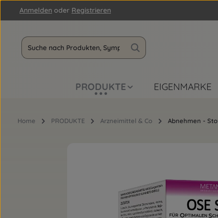
Anmelden
oder
Registrieren
m Hauptinhalt springen
Zur Suche springen
Zur Hauptnavigation springen
PRODUKTE
EIGENMARKE
Home
PRODUKTE
Arzneimittel & Co
Abnehmen - Stof
Bildergalerie überspringen