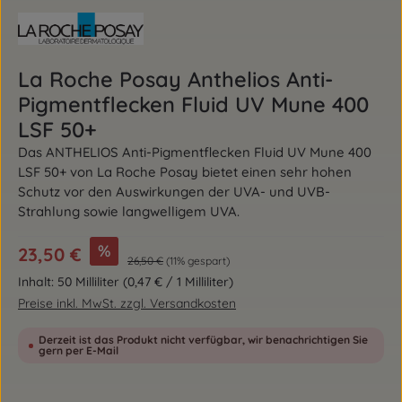
La Roche Posay Anthelios Anti-
Pigmentflecken Fluid UV Mune 400
LSF 50+
Das ANTHELIOS Anti-Pigmentflecken Fluid UV Mune 400
LSF 50+ von La Roche Posay bietet einen sehr hohen
Schutz vor den Auswirkungen der UVA- und UVB-
Strahlung sowie langwelligem UVA.
Verkaufspreis:
%
23,50 €
Regulärer Preis:
26,50 €
(11% gespart)
Inhalt:
50 Milliliter
(0,47 € / 1 Milliliter)
Preise inkl. MwSt. zzgl. Versandkosten
Derzeit ist das Produkt nicht verfügbar, wir benachrichtigen Sie
gern per E-Mail