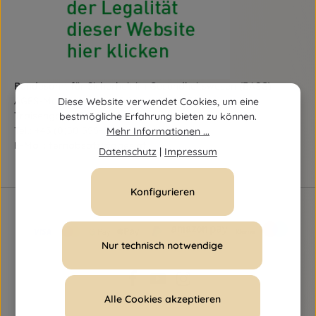
Bundesamt für Sicherheit im Gesundheitswesen (BASG)
AGES-Medizinmarktaufsicht (AGES MEA)
Diese Website verwendet Cookies, um eine
Traisengasse 5, A-1200 Wien
bestmögliche Erfahrung bieten zu können.
Tel.:
+43 (0)50 555-36111
Mehr Informationen ...
E-Mail:
fernabsatz@ages.at
Datenschutz
|
Impressum
Konfigurieren
Nur technisch notwendige
Alle Cookies akzeptieren