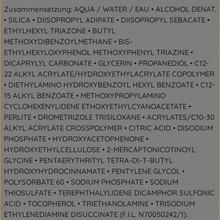
Zusammensetzung: AQUA / WATER / EAU • ALCOHOL DENAT.
• SILICA • DIISOPROPYL ADIPATE • DIISOPROPYL SEBACATE •
ETHYLHEXYL TRIAZONE • BUTYL
METHOXYDIBENZOYLMETHANE • BIS-
ETHYLHEXYLOXYPHENOL METHOXYPHENYL TRIAZINE •
DICAPRYLYL CARBONATE • GLYCERIN • PROPANEDIOL • C12-
22 ALKYL ACRYLATE/HYDROXYETHYLACRYLATE COPOLYMER
• DIETHYLAMINO HYDROXYBENZOYL HEXYL BENZOATE • C12-
15 ALKYL BENZOATE • METHOXYPROPYLAMINO
CYCLOHEXENYLIDENE ETHOXYETHYLCYANOACETATE •
PERLITE • DROMETRIZOLE TRISILOXANE • ACRYLATES/C10-30
ALKYL ACRYLATE CROSSPOLYMER • CITRIC ACID • DISODIUM
PHOSPHATE • HYDROXYACETOPHENONE •
HYDROXYETHYLCELLULOSE • 2-MERCAPTONICOTINOYL
GLYCINE • PENTAERYTHRITYL TETRA-DI-T-BUTYL
HYDROXYHYDROCINNAMATE • PENTYLENE GLYCOL •
POLYSORBATE 60 • SODIUM PHOSPHATE • SODIUM
THIOSULFATE • TEREPHTHALYLIDENE DICAMPHOR SULFONIC
ACID • TOCOPHEROL • TRIETHANOLAMINE • TRISODIUM
ETHYLENEDIAMINE DISUCCINATE (F.I.L. N70050242/1).