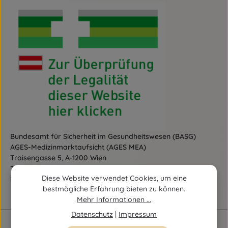
Bundesamt für Sicherheit im Gesundheitswesen (BASG)
AGES-Medizinmarktaufsicht (AGES MEA)
Traisengasse 5, A-1200 Wien
Tel.:
+43 (0)50 555-36111
Diese Website verwendet Cookies, um eine
E-Mail:
fernabsatz@ages.at
bestmögliche Erfahrung bieten zu können.
Mehr Informationen ...
Datenschutz
|
Impressum