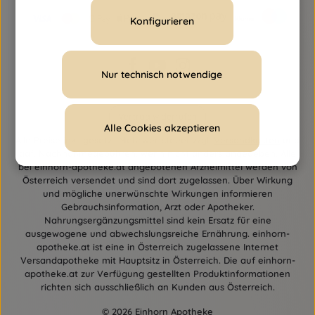
Konfigurieren
Nur technisch notwendige
Vertrag widerrufen
Alle Cookies akzeptieren
Alle Preise inkl. gesetzl. Mehrwertsteuer zzgl.
Versandkosten
und
ggf. Nachnahmegebühren, wenn nicht anders angegeben. Alle
bei einhorn-apotheke.at angebotenen Arzneimittel werden von
Österreich versendet und sind dort zugelassen. Über Wirkung
und mögliche unerwünschte Wirkungen informieren
Gebrauchsinformation, Arzt oder Apotheker.
Nahrungsergänzungsmittel sind kein Ersatz für eine
ausgewogene und abwechslungsreiche Ernährung. einhorn-
apotheke.at ist eine in Österreich zugelassene Internet
Versandapotheke mit Hauptsitz in Österreich. Die auf einhorn-
apotheke.at zur Verfügung gestellten Produktinformationen
richten sich ausschließlich an Kunden aus Österreich.
© 2026 Einhorn Apotheke