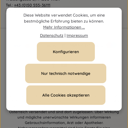
Tel.:
+43 (0)50 555-36111
E-Mail:
fernabsatz@ages.at
Diese Website verwendet Cookies, um eine
bestmögliche Erfahrung bieten zu können.
Mehr Informationen ...
Datenschutz
|
Impressum
Konfigurieren
Nur technisch notwendige
Vertrag widerrufen
Alle Cookies akzeptieren
Alle Preise inkl. gesetzl. Mehrwertsteuer zzgl.
Versandkosten
und
ggf. Nachnahmegebühren, wenn nicht anders angegeben. Alle
bei einhorn-apotheke.at angebotenen Arzneimittel werden von
Österreich versendet und sind dort zugelassen. Über Wirkung
und mögliche unerwünschte Wirkungen informieren
Gebrauchsinformation, Arzt oder Apotheker.
Nahrungsergänzungsmittel sind kein Ersatz für eine