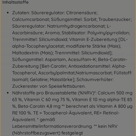
Inhaltsstoffe
Zutaten: Säureregulator: Citronensäure;
Calciumcarbonat; Süßungsmittel: Sorbit; Traubenzucker;
Säureregulator: Natriumhydrogencarbonat; L-
Ascorbinsäure; Aroma; Stabilisator: Polyvinylpyrrolidon;
Trennmittel: Siliciumdioxid; Vitamin E-Zubereitung [DL-
alpha-Tocopherylacetat; modifizierte Stärke (Mais);
Maltodextrin (Mais); Trennmittel: Siliciumdioxid];
Süßungsmittel: Aspartam, Acesulfam-K; Beta-Carotin-
Zubereitung [Bet-Carotin; Antioxidationsmittel: Alpha-
Tocopherol, Ascorbylpalmitat,Natriumascorbat; Füllstoff:
Isomalt; Gelatine; Maisstärke]; Schaumverhüter:
Zuckerester von Speisefettsäuren.
Nährstoffe pro Brausetablette (%NRV)*: Calcium 500 mg
63 %, Vitamin C 60 mg 75 %, Vitamin E 10 mg alpha-TE 83
%, Beta-Carotin 4,8 mg ** berechnet als Vitamin A 800 µg
RE 100 %. TE = Tocopherol-Äquivalent, RE= Retinol-
Äquivalent. * gemäß
Lebensmittelinformationsverordnung. ** kein NRV
(Nährstoffbezugswert) festgelegt