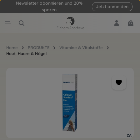
Newsletter abonnieren und 20%
Jetzt anmelden
Zum Hauptinhalt springen
sparen
Ware
Home
PRODUKTE
Vitamine & Vitalstoffe
Haut, Haare & Nägel
Bildergalerie überspringen