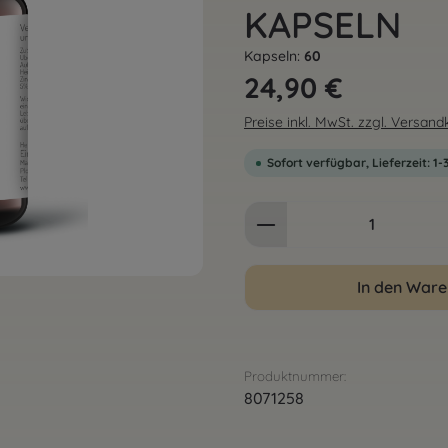
KAPSELN
Kapseln:
60
Regulärer Preis:
24,90 €
Preise inkl. MwSt. zzgl. Versan
Sofort verfügbar, Lieferzeit: 1
Produkt Anzahl: G
In den War
Produktnummer:
8071258