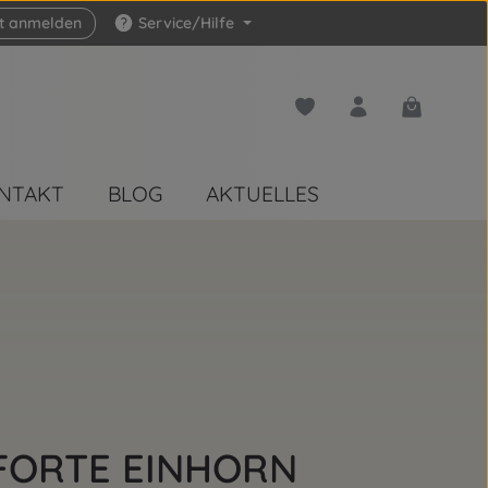
zt anmelden
Service/Hilfe
Du hast 0 Produkte auf 
Warenkorb 
NTAKT
BLOG
AKTUELLES
 FORTE EINHORN