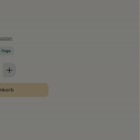
dkosten
-3 Tage
ib den gewünschten Wert ein oder benut
enkorb