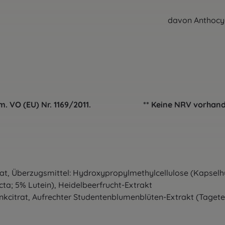
t 25,0 mg ** davon Anthocyanidin
e gem. VO (EU) Nr. 1169/2011. ** Keine NRV vorhand
t, Überzugsmittel: Hydroxypropylmethylcellulose (Kapselhü
ta; 5% Lutein), Heidelbeerfrucht-Extrakt
inkcitrat, Aufrechter Studentenblumenblüten-Extrakt (Tagete