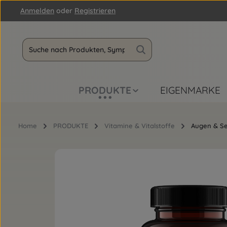
Anmelden
oder
Registrieren
m Hauptinhalt springen
Zur Suche springen
Zur Hauptnavigation springen
PRODUKTE
EIGENMARKE
Home
PRODUKTE
Vitamine & Vitalstoffe
Augen & Se
Bildergalerie überspringen