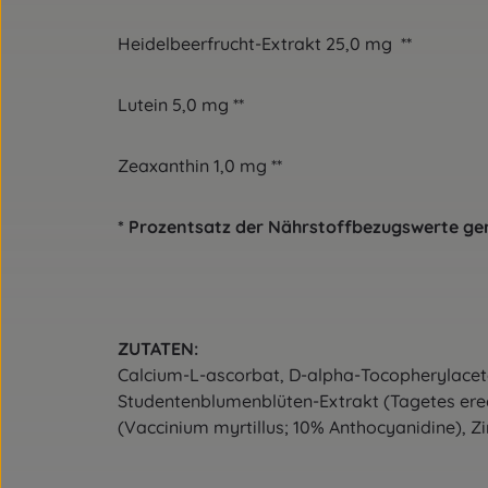
Heidelbeerfrucht-Extrak
Lutein 5,0 mg **
Zeaxanthin 1,0 mg **
* Prozentsatz der Nährstoffbezugswert
ZUTATEN:
Calcium-L-ascorbat, D-alpha-Tocopherylaceta
Studentenblumenblüten-Extrakt (Tagetes erec
(Vaccinium myrtillus; 10% Anthocyanidine), Z