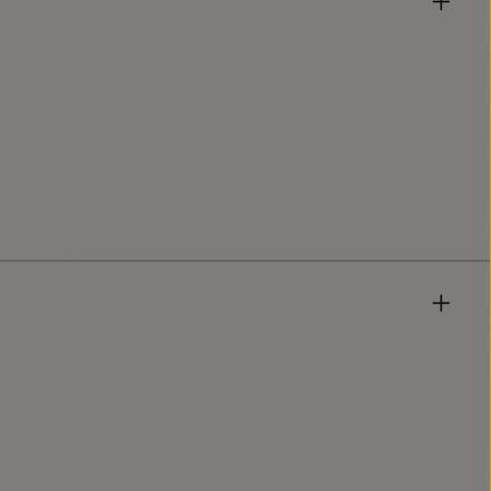
sind Pflichtfelder.
zur Kenntnis genommen und die
AGB
gelesen und bin mit ihnen einverstanden.
*